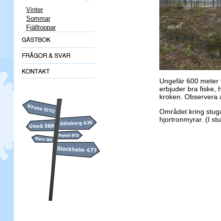
Vinter
Sommar
Fjälltoppar
Ungefär 600 meter f
erbjuder bra fiske,
kroken. Observera at
Området kring stug
hjortronmyrar. (I st